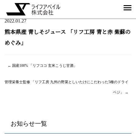
リフ工房
2022.01.27
熊本県産 青しそジュース 「リフ工房 青と赤 紫蘇の
めぐみ」
投
←
国産100% 「リフココ 玄米こうじ甘酒」
稿
管理栄養士監修 「リフ工房 九州の野菜としいたけにこだわった5種のドライ
ナ
ベジ」
→
ビ
ゲ
ー
お知らせ一覧
シ