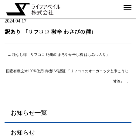
2024.04.17
訳あり 「リフココ 激辛 わさびの種」
投
←
種なし梅「リフココ 紀州産 まろやか干し梅 はちみつ入り」
稿
国産有機玄米100%使用 有機JAS認証 「リフココのオーガニック玄米こうじ
ナ
甘酒」
→
ビ
ゲ
ー
お知らせ一覧
シ
ョ
お知らせ