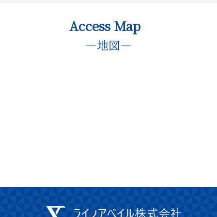
Access Map
－地図－