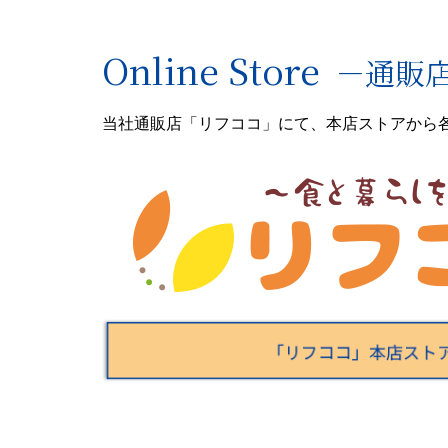
ビ
ゲ
Online Store
－通販
ー
シ
当社通販店「リフココ」にて、本店ストアから
ョ
ン