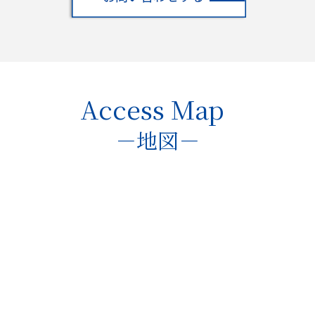
Access Map
－地図－